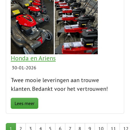
Honda en Ariens
30-01-2026
Twee mooie leveringen aan trouwe
klanten. Bedankt voor het vertrouwen!
Lees meer
1
2
3
4
5
6
7
8
9
10
11
12