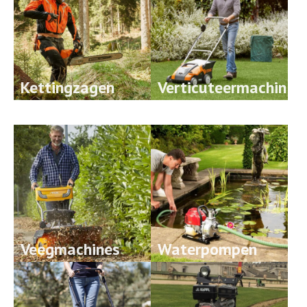
Kettingzagen
Verticuteermachin
es
Veegmachines
Waterpompen