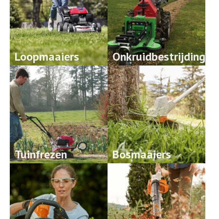
Loopmaaiers
Onkruidbestrijding
Tuinfrezen
Bosmaaiers