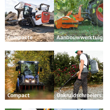
Compacte
Aanbouwwerktuig
rupslader
en
Compact
Onkruidschroeiers
tractoren