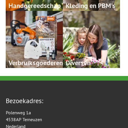
Handgereedschap
Kleding en PBM's
Verbruiksgoederen
Diversen
Bezoekadres:
Polenweg 1a
4538AP Terneuzen
Nederland