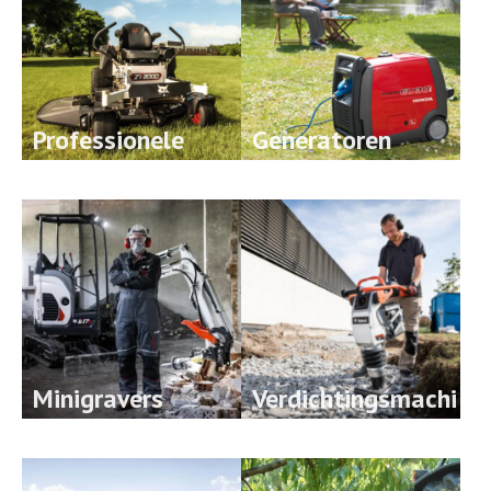
Professionele
Generatoren
maaiers
Minigravers
Verdichtingsmachi
nes