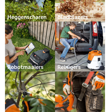
Heggenscharen
Bladblazers
Robotmaaiers
Reinigers