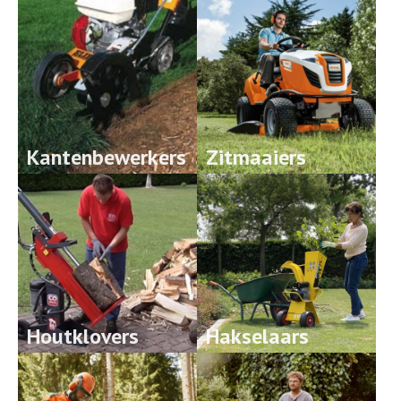
Kantenbewerkers
Zitmaaiers
Houtklovers
Hakselaars