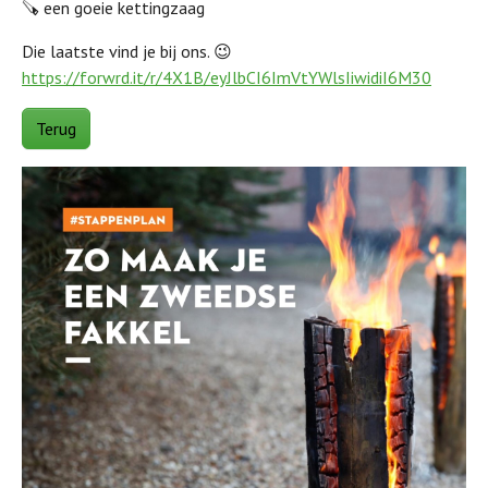
🪚 een goeie kettingzaag
Die laatste vind je bij ons. 😉
https://forwrd.it/r/4X1B/eyJlbCI6ImVtYWlsIiwidiI6M30
Terug