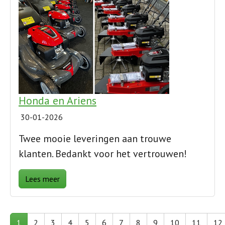
Honda en Ariens
30-01-2026
Twee mooie leveringen aan trouwe
klanten. Bedankt voor het vertrouwen!
Lees meer
1
2
3
4
5
6
7
8
9
10
11
12